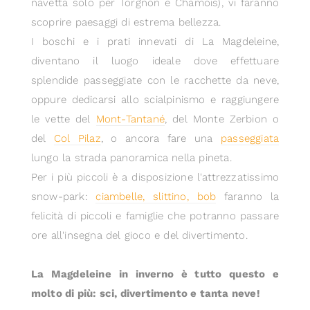
navetta solo per Torgnon e Chamois), vi faranno
scoprire paesaggi di estrema bellezza.
I boschi e i prati innevati di La Magdeleine,
diventano il luogo ideale dove effettuare
splendide passeggiate con le racchette da neve,
oppure dedicarsi allo scialpinismo e raggiungere
le vette del
Mont-Tantané
, del Monte Zerbion o
del
Col Pilaz
, o ancora fare una
passeggiata
lungo la strada panoramica nella pineta.
Per i più piccoli è a disposizione l'attrezzatissimo
snow-park:
ciambelle, slittino, bob
faranno la
felicità di piccoli e famiglie che potranno passare
ore all'insegna del gioco e del divertimento.
La Magdeleine in inverno è tutto questo e
molto di più: sci, divertimento e tanta neve!